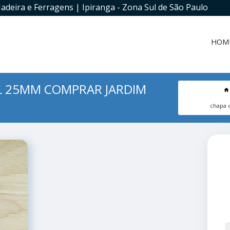
adeira e Ferragens | Ipiranga - Zona Sul de São Paulo
HOM
L 25MM COMPRAR JARDIM
chapa 