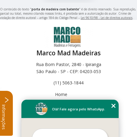
O conteúdo do texto "
porta de madeira com batente
" é de direito reservado. Sua reprodução,
parcial ou total, mesmo citando nossos links, é proibida sem a autorização do autor. Crime de
violação de direito autoral – artigo 184 do Código Penal –
Lei 9610/98 - Lei de direitos autorais
.
Marco Mad Madeiras
Rua Bom Pastor, 2840 - Ipiranga
São Paulo - SP - CEP: 04203-053
(11) 5063-1844
Home
Empresa
Informações
Missão
Olá! Fale agora pelo WhatsApp.
Serviços
Contato
Mapa do site
Mais Serviços