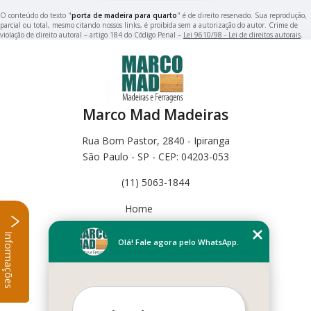
O conteúdo do texto "
porta de madeira para quarto
" é de direito reservado. Sua reprodução,
parcial ou total, mesmo citando nossos links, é proibida sem a autorização do autor. Crime de
violação de direito autoral – artigo 184 do Código Penal –
Lei 9610/98 - Lei de direitos autorais
.
Marco Mad Madeiras
Rua Bom Pastor, 2840 - Ipiranga
São Paulo - SP - CEP: 04203-053
(11) 5063-1844
Home
Empresa
Informações
Missão
Olá! Fale agora pelo WhatsApp.
Serviços
Contato
Mapa do site
Mais Serviços