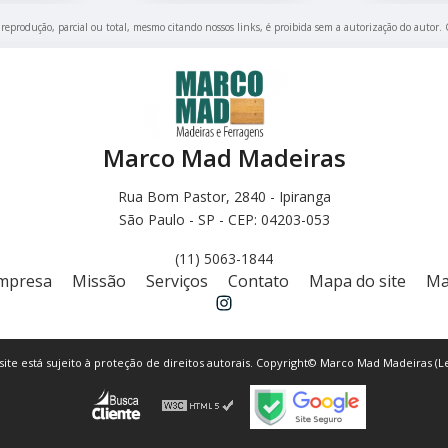
a reprodução, parcial ou total, mesmo citando nossos links, é proibida sem a autorização do autor.
Marco Mad Madeiras
Rua Bom Pastor, 2840 - Ipiranga
São Paulo - SP - CEP: 04203-053
(11) 5063-1844
mpresa
Missão
Serviços
Contato
Mapa do site
Ma
 site está sujeito à proteção de direitos autorais. Copyright© Marco Mad Madeiras (Le