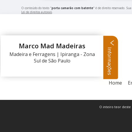
O conteúdo do texto "
porta camarão com batente
" é de direito reservado. Su
Lei de direitos autorais
.
Marco Mad Madeiras
Informações
Madeira e Ferragens | Ipiranga - Zona
Sul de São Paulo
Home
E
O inteiro teor deste