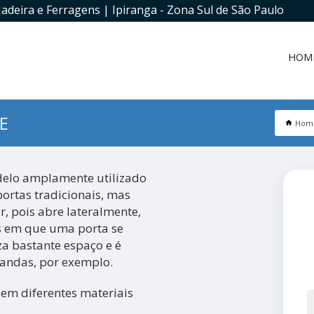
adeira e Ferragens | Ipiranga - Zona Sul de São Paulo
HOM
E
Hom
elo amplamente utilizado
ortas tradicionais, mas
r, pois abre lateralmente,
as em que uma porta se
a bastante espaço e é
arandas, por exemplo.
em diferentes materiais