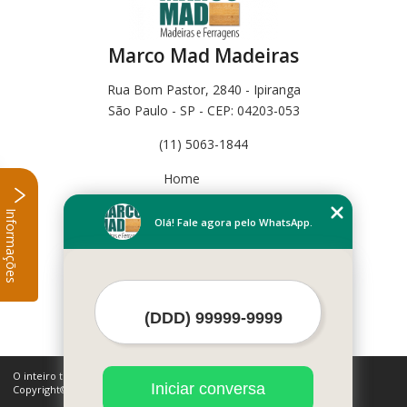
Marco Mad Madeiras
Rua Bom Pastor, 2840 - Ipiranga
São Paulo - SP - CEP: 04203-053
(11) 5063-1844
Home
Empresa
Informações
Missão
Olá! Fale agora pelo WhatsApp.
Serviços
Contato
Mapa do site
Mais Serviços
O inteiro teor deste site está sujeito à proteção de direitos autorais.
Iniciar conversa
Copyright© Marco Mad Madeiras (Lei 9610 de 19/02/1998)