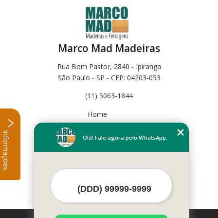
Marco Mad Madeiras
Rua Bom Pastor, 2840 - Ipiranga
São Paulo - SP - CEP: 04203-053
(11) 5063-1844
Home
Empresa
Informações
Missão
Olá! Fale agora pelo WhatsApp.
Serviços
Contato
Mapa do site
Mais Serviços