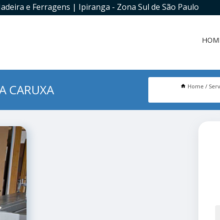
adeira e Ferragens | Ipiranga - Zona Sul de São Paulo
HOM
DA CARUXA
Home
Serv