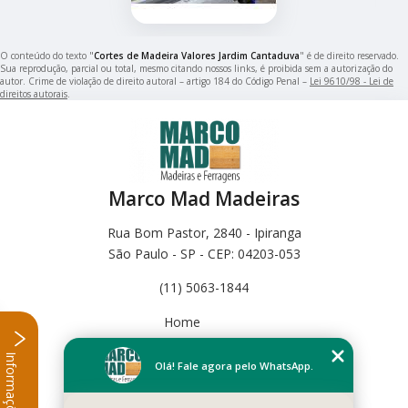
O conteúdo do texto "
Cortes de Madeira Valores Jardim Cantaduva
" é de direito reservado.
Sua reprodução, parcial ou total, mesmo citando nossos links, é proibida sem a autorização do
autor. Crime de violação de direito autoral – artigo 184 do Código Penal –
Lei 9610/98 - Lei de
direitos autorais
.
Marco Mad Madeiras
Rua Bom Pastor, 2840 - Ipiranga
São Paulo - SP - CEP: 04203-053
(11) 5063-1844
Home
Empresa
Informações
Missão
Olá! Fale agora pelo WhatsApp.
Serviços
Contato