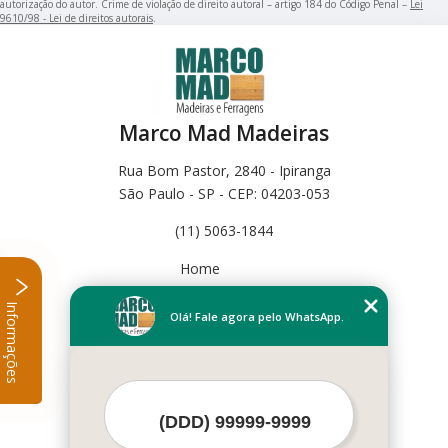
autorização do autor. Crime de violação de direito autoral – artigo 184 do Código Penal –
Lei
9610/98 - Lei de direitos autorais
.
Marco Mad Madeiras
Rua Bom Pastor, 2840 - Ipiranga
São Paulo - SP - CEP: 04203-053
(11) 5063-1844
Home
Empresa
Informações
Missão
Olá! Fale agora pelo WhatsApp.
Serviços
Contato
Mapa do site
Mais Serviços