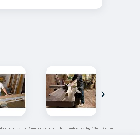
›
utorização do autor. Crime de violação de direito autoral – artigo 184 do Código