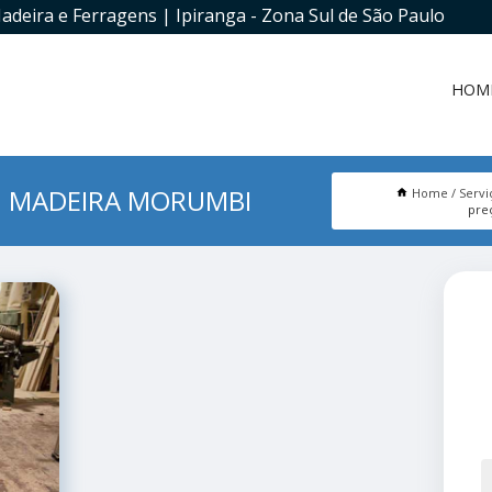
adeira e Ferragens | Ipiranga - Zona Sul de São Paulo
HOM
M MADEIRA MORUMBI
Home
Servi
pre