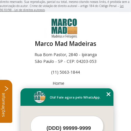
direito reservado. Sua reprodução, parcial ou total, mesmo citando nossos links, é proibida sem a
autorização do autor. Crime de violação de direito autoral – artigo 184 do Código Penal –
Lei
9610/98 - Lei de direitos autorais
.
Marco Mad Madeiras
Rua Bom Pastor, 2840 - Ipiranga
São Paulo - SP - CEP: 04203-053
(11) 5063-1844
Home
Empresa
Informações
Missão
Olá! Fale agora pelo WhatsApp.
Serviços
Contato
Mapa do site
Mais Serviços