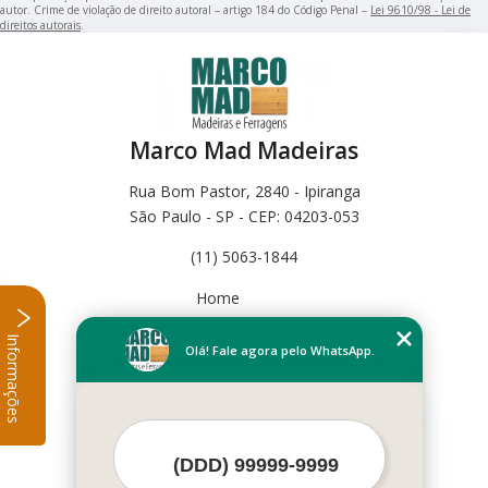
autor. Crime de violação de direito autoral – artigo 184 do Código Penal –
Lei 9610/98 - Lei de
direitos autorais
.
Marco Mad Madeiras
Rua Bom Pastor, 2840 - Ipiranga
São Paulo - SP - CEP: 04203-053
(11) 5063-1844
Home
Empresa
Informações
Missão
Olá! Fale agora pelo WhatsApp.
Serviços
Contato
Mapa do site
Mais Serviços