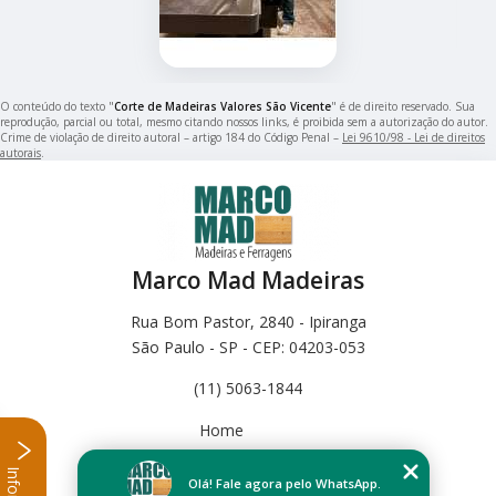
O conteúdo do texto "
Corte de Madeiras Valores São Vicente
" é de direito reservado. Sua
reprodução, parcial ou total, mesmo citando nossos links, é proibida sem a autorização do autor.
Crime de violação de direito autoral – artigo 184 do Código Penal –
Lei 9610/98 - Lei de direitos
autorais
.
Marco Mad Madeiras
Rua Bom Pastor, 2840 - Ipiranga
São Paulo - SP - CEP: 04203-053
(11) 5063-1844
Home
Empresa
Missão
Olá! Fale agora pelo WhatsApp.