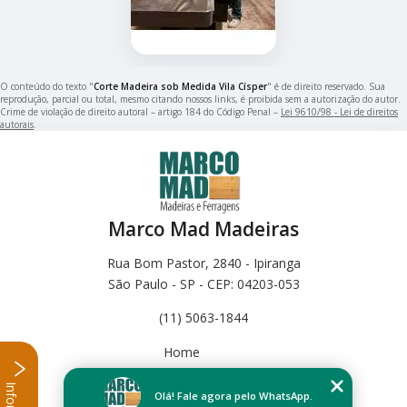
O conteúdo do texto "
Corte Madeira sob Medida Vila Císper
" é de direito reservado. Sua
reprodução, parcial ou total, mesmo citando nossos links, é proibida sem a autorização do autor.
Crime de violação de direito autoral – artigo 184 do Código Penal –
Lei 9610/98 - Lei de direitos
autorais
.
Marco Mad Madeiras
Rua Bom Pastor, 2840 - Ipiranga
São Paulo - SP - CEP: 04203-053
(11) 5063-1844
Home
Empresa
Missão
Olá! Fale agora pelo WhatsApp.