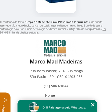
O conteúdo do texto "
Preço de Madeirite Naval Plastificado Piracuama
" é de direito
reservado. Sua reprodução, parcial ou total, mesmo citando nossos links, é proibida sem a
autorização do autor. Crime de violação de direito autoral – artigo 184 do Código Penal –
Lei
9610/98 - Lei de direitos autorais
.
Marco Mad Madeiras
Rua Bom Pastor, 2840 - Ipiranga
São Paulo - SP - CEP: 04203-053
(11) 5063-1844
Home
Empresa
Missão
Olá! Fale agora pelo WhatsApp.