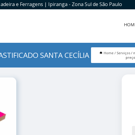
adeira e Ferragens | Ipiranga - Zona Sul de São Paulo
HOM
ASTIFICADO SANTA CECÍLIA
Home
Serviços
m
preço