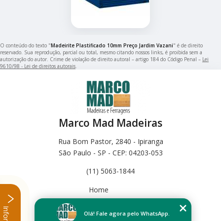
O conteúdo do texto "
Madeirite Plastificado 10mm Preço Jardim Vazani
" é de direito
reservado. Sua reprodução, parcial ou total, mesmo citando nossos links, é proibida sem a
autorização do autor. Crime de violação de direito autoral – artigo 184 do Código Penal –
Lei
9610/98 - Lei de direitos autorais
.
Marco Mad Madeiras
Rua Bom Pastor, 2840 - Ipiranga
São Paulo - SP - CEP: 04203-053
(11) 5063-1844
Home
Empresa
Missão
Olá! Fale agora pelo WhatsApp.