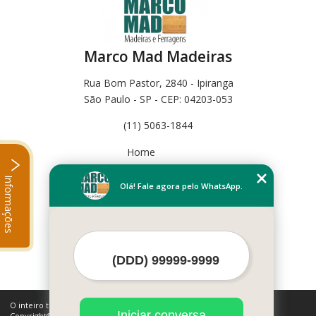
Marco Mad Madeiras
Rua Bom Pastor, 2840 - Ipiranga
São Paulo - SP - CEP: 04203-053
(11) 5063-1844
Home
Empresa
Informações
Missão
Olá! Fale agora pelo WhatsApp.
Serviços
Contato
Mapa do site
Mais Serviços
O inteiro teor deste site está sujeito à proteção de direitos autorais.
Iniciar conversa
Copyright© Marco Mad Madeiras (Lei 9610 de 19/02/1998)