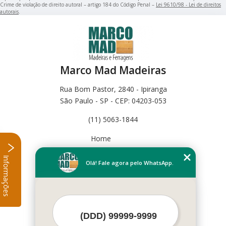
Crime de violação de direito autoral – artigo 184 do Código Penal –
Lei 9610/98 - Lei de direitos
autorais
.
Marco Mad Madeiras
Rua Bom Pastor, 2840 - Ipiranga
São Paulo - SP - CEP: 04203-053
(11) 5063-1844
Home
Empresa
Informações
Missão
Olá! Fale agora pelo WhatsApp.
Serviços
Contato
Mapa do site
Mais Serviços