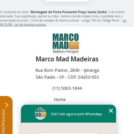
O conteúdo do texto "
Montagem de Porta Pivotante Preço Santa Cecília
" é de direito
reservado. Sua reprodução, parcial ou total, mesmo citando nossos links, é proibida sem a
autorização do autor. Crime de violação de direito autoral – artigo 184 do Código Penal –
Lei
9610/98 - Lei de direitos autorais
.
Marco Mad Madeiras
Rua Bom Pastor, 2840 - Ipiranga
São Paulo - SP - CEP: 04203-053
(11) 5063-1844
Home
Empresa
Informações
Missão
Olá! Fale agora pelo WhatsApp.
Serviços
Contato
Mapa do site