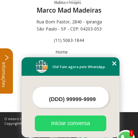
Marco Mad Madeiras
Rua Bom Pastor, 2840 - Ipiranga
São Paulo - SP - CEP: 04203-053
(11) 5063-1844
Home
Empresa
Informações
Missão
Olá! Fale agora pelo WhatsApp.
Serviços
Contato
Mapa do site
Mais Serviços
O inteiro teor deste site está sujeito à proteção de direitos autorais.
Iniciar conversa
Copyright© Marco Mad Madeiras (Lei 9610 de 19/02/1998)
1