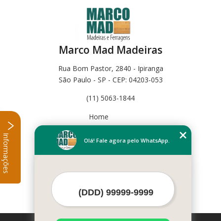
Marco Mad Madeiras
Rua Bom Pastor, 2840 - Ipiranga
São Paulo - SP - CEP: 04203-053
(11) 5063-1844
Home
Empresa
Informações
Missão
Olá! Fale agora pelo WhatsApp.
Serviços
Contato
Mapa do site
Mais Serviços