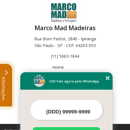
Marco Mad Madeiras
Rua Bom Pastor, 2840 - Ipiranga
São Paulo - SP - CEP: 04203-053
(11) 5063-1844
Home
Empresa
Informações
Missão
Olá! Fale agora pelo WhatsApp.
Serviços
Contato
Mapa do site
Mais Serviços