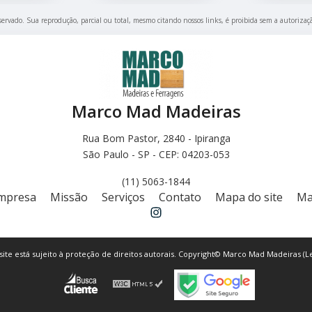
eservado. Sua reprodução, parcial ou total, mesmo citando nossos links, é proibida sem a autorizaç
Marco Mad Madeiras
Rua Bom Pastor, 2840 - Ipiranga
São Paulo - SP - CEP: 04203-053
(11) 5063-1844
mpresa
Missão
Serviços
Contato
Mapa do site
Ma
 site está sujeito à proteção de direitos autorais. Copyright© Marco Mad Madeiras (Le