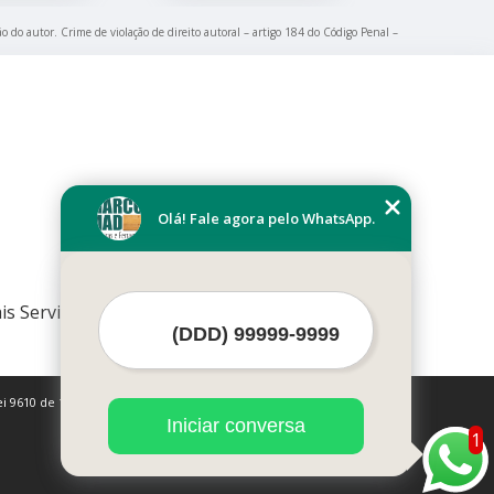
ão do autor. Crime de violação de direito autoral – artigo 184 do Código Penal –
Olá! Fale agora pelo WhatsApp.
is Serviços
i 9610 de 19/02/1998)
Iniciar conversa
1