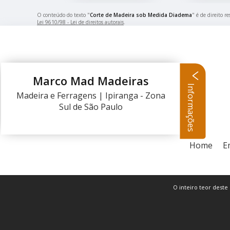
O conteúdo do texto "
Corte de Madeira sob Medida Diadema
" é de direito r
Lei 9610/98 - Lei de direitos autorais
.
Marco Mad Madeiras
Informações
Madeira e Ferragens | Ipiranga - Zona
Sul de São Paulo
Home
E
O inteiro teor deste