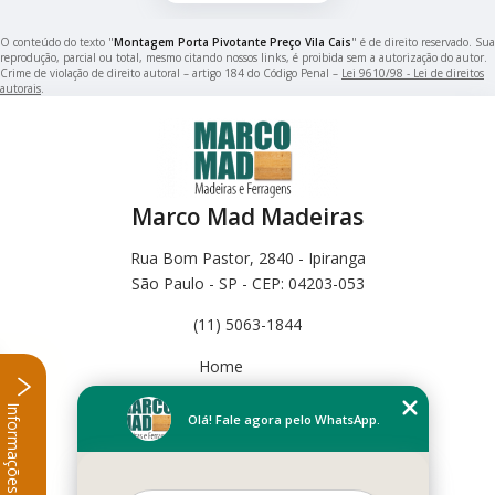
O conteúdo do texto "
Montagem Porta Pivotante Preço Vila Cais
" é de direito reservado. Sua
reprodução, parcial ou total, mesmo citando nossos links, é proibida sem a autorização do autor.
Crime de violação de direito autoral – artigo 184 do Código Penal –
Lei 9610/98 - Lei de direitos
autorais
.
Marco Mad Madeiras
Rua Bom Pastor, 2840 - Ipiranga
São Paulo - SP - CEP: 04203-053
(11) 5063-1844
Home
Empresa
Informações
Missão
Olá! Fale agora pelo WhatsApp.
Serviços
Contato
Mapa do site